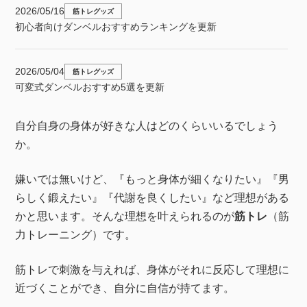
2026/05/16
筋トレグッズ
初心者向けダンベルおすすめランキングを更新
2026/05/04
筋トレグッズ
可変式ダンベルおすすめ5選を更新
自分自身の身体が好きな人はどのくらいいるでしょう
2026/05/01
筋トレグッズ
か。
失敗しないトレーニングベンチの選び方を更新
嫌いでは無いけど、『もっと身体が細くなりたい』『男
2026/04/10
筋トレグッズ
らしく鍛えたい』『代謝を良くしたい』など理想がある
自宅トレーニングの始め方を更新
かと思います。そんな理想を叶えられるのが
筋トレ
（筋
力トレーニング）です。
2026/04/10
筋トレグッズ
トレーニングマットおすすめ5選を更新
筋トレで刺激を与えれば、身体がそれに反応して理想に
近づくことができ、自分に自信が持てます。