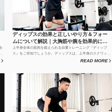
ディップスの効果と正しいやり方＆フォー
ムについて解説｜大胸筋や腕を効果的に鍛
を
える筋トレ
上半身全体の筋肉を鍛えられる自重トレーニング『ディップ
あ
ス』をご存知でしょうか。ディップスは、上半身のスクワット
シ
とも呼ばれており、大胸筋や上腕三頭筋などの筋肉を効率的に
READ MORE
ー
鍛えることができます。自分の体重を負荷として鍛えるため、
ッ
ベンチプレスのようなフリーウエイト種目に比べて、安全なト
レーニングが可能です。...