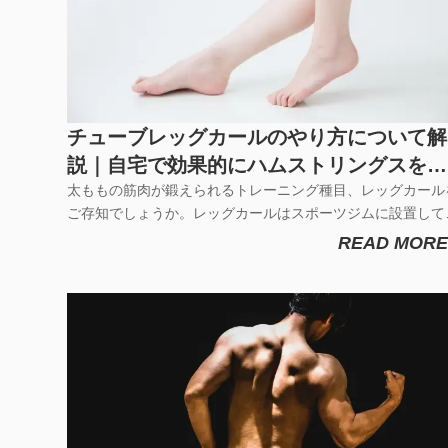
チューブレッグカールのやり方について解
説｜自宅で効果的にハムストリングスを鍛
える方法＆コツ
太ももの筋肉が鍛えられるトレーニング種目、レッグカール
ご存知でしょうか。レッグカールはスポーツジムに設置して
るマシンで鍛えることが出来ますが、自宅でレッグカールマ
READ MORE
ンを用意するなんて、現実的ではないですよね。実は、トレ
ニングチューブやゴムバンドを使用すると、使い方次第でレ
グカールマシンと同じ...