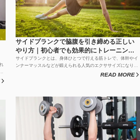
サイドプランクで脇腹を引き締める正しい
やり方｜初心者でも効果的にトレーニング
するための筋トレ解説
サイドプランクとは、身体ひとつで行える筋トレで、体幹やイ
れ
ンナーマッスルなどが鍛えられる人気のエクササイズになりま
通
す。筋トレアイテムを用意する必要がなく、一人分のスペース
READ MORE
ま
があればどこでも鍛えられるので、自宅でも気軽に筋トレを始
ば
めたい方におすすめです。腹筋周りや姿勢維持に使われる筋肉
り
を鍛えられるため、姿...