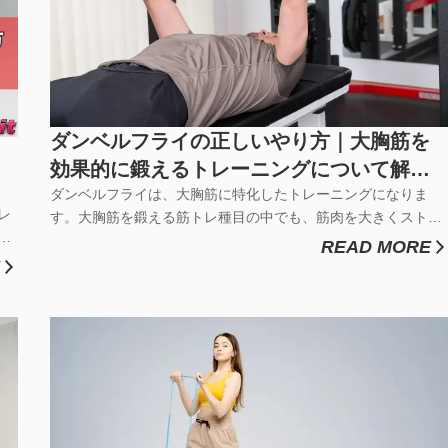
ダンベルフライの正しいやり方｜大胸筋を
効果的に鍛えるトレーニングについて解説
｜LYB-Fit
ダンベルフライは、大胸筋に特化したトレーニングになりま
レ
す。大胸筋を鍛える筋トレ種目の中でも、筋肉を大きくストレ
す
ッチさせるので、少ない負荷で大きな刺激を与えられる人気の
READ MORE
げ
高いトレーニングです。今回は、ダンベルフライで効率よく安
ま
全に鍛えるために、正しいフォームとやり方について徹底解説
します。逞しい胸板を手...