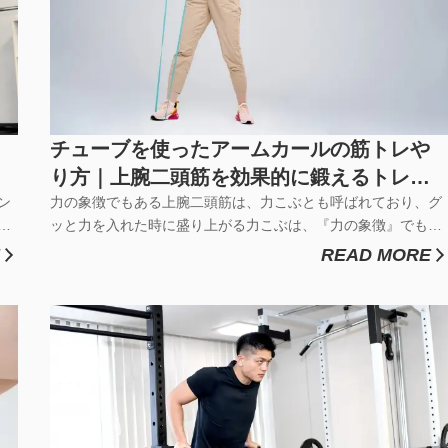
チューブを使ったアームカールの筋トレや
り方｜上腕二頭筋を効果的に鍛えるトレー
ン
ニング種目の解説
力の象徴でもある上腕二頭筋は、力こぶとも呼ばれており、グ
で
ッと力を入れた時に盛り上がる力こぶは、『力の象徴』でもあ
、
りますよね。トレーニングチューブを使用したチューブカール
READ MORE
広
は、そんな上腕二頭筋を鍛える人気のアームカール種目の一種
イ
です。ダンベルカールやハンマーカールなど、フリーウエイト
トレーニング後の追込...