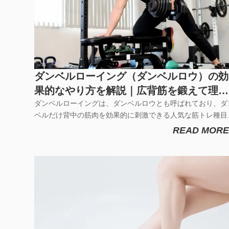
ダンベルローイング（ダンベルロウ）の効
果的なやり方を解説｜広背筋を鍛えて理想
のボディへ
ダンベルローイングは、ダンベルロウとも呼ばれており、ダ
ベルだけ背中の筋肉を効果的に刺激できる人気な筋トレ種目
す。マシンを使わないシンプルな動きのトレーニングなので
READ MORE
筋トレ初心者の方やエクササイズ、運動不足解消でも安全に
背筋を鍛えることが出来ます。今回は、そんなダンベルロー
ングの効果を高める正...