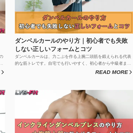
ダンベルカールのやり方｜初心者でも失敗
しない正しいフォームとコツ
の
ダンベルカールは、力こぶを作る上腕二頭筋を鍛えられる代表
ア
的な筋トレです。自宅でも行いやすく、初心者から中級者まで
す
幅広く人気があります。しかし、間違ったフォームで行うと
READ MORE
が
「腕に効かない」「肩ばかり疲れる」と感じることも少なくあ
っ
りません。特に反動を使った動作は、筋トレ効果を下げる原因
にも。この記事では、ダ...