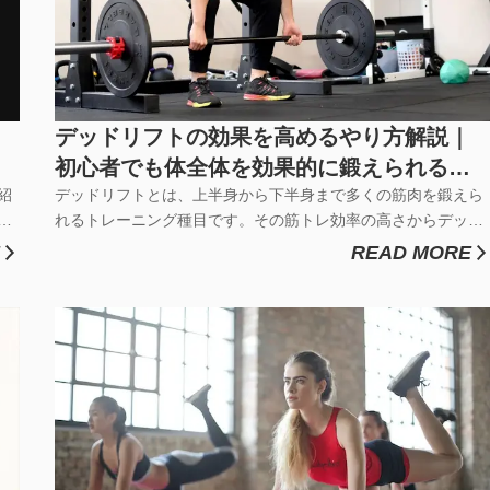
デッドリフトの効果を高めるやり方解説｜
初心者でも体全体を効果的に鍛えられる方
紹
法
デッドリフトとは、上半身から下半身まで多くの筋肉を鍛えら
を
れるトレーニング種目です。その筋トレ効率の高さからデッド
が
リフトは『筋トレのBIG3』と言われるほど人気の高いトレーニ
READ MORE
ト
ングになります。デッドリフトでは、姿勢改善やダイエット・
ジョ
運動パフォーマンスの向上など、多くのメリットに効果的で
す。しかし、デッド...