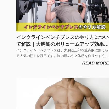
インクラインベンチプレスのやり方につい
て解説｜大胸筋のボリュームアップ効果に
最適
インクラインベンチプレスは、大胸筋上部を重点的に鍛えら
る人気の筋トレ種目です。胸の厚みや立体感を作りやすく、
常のベンチプレスでは刺激しにくい部位にも負荷をかけられ
READ MORE
す。しかし、フォームやベンチ角度が合っていないと、「肩
かり疲れる」「胸上部に効かない」と感じることも少なくあ
ません。この記事では...