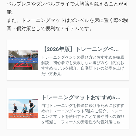
ベルプレスやダンベルフライで大胸筋を鍛えることが可
能。
また、トレーニングマットはダンベルを床に置く際の騒
音・傷対策として便利なアイテムです。
【2026年版】トレーニングベン
チおすすめ10選｜初心者でも失敗
トレーニングベンチの選び方とおすすめを徹底
解説。初心者でも失敗しない選び方や目的別お
しない選び方
すすめモデルを紹介。自宅筋トレの効率を上げ
たい方必見。
トレーニングマットおすすめ5選
｜自宅トレーニングを快適にする
自宅トレーニングを快適に続けるためにおすす
めのトレーニングマット5選をご紹介。トレー
人気マット
ニングマットを使用することで膝や肘への負担
を軽減し、フォームの安定性や防音対策にも役
立ちます。自宅筋トレを安全に続けたい人はぜ
ひ参考にしてください。