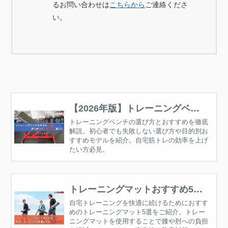
るお問い合わせは
こちらから
ご連絡くださ
い。
【2026年版】トレーニングベン
チおすすめ10選｜初心者でも失敗
トレーニングベンチの選び方とおすすめを徹底
解説。初心者でも失敗しない選び方や目的別お
しない選び方
すすめモデルを紹介。自宅筋トレの効率を上げ
たい方必見。
トレーニングマットおすすめ5選
｜自宅トレーニングを快適にする
自宅トレーニングを快適に続けるためにおすす
めのトレーニングマット5選をご紹介。トレー
人気マット
ニングマットを使用することで膝や肘への負担