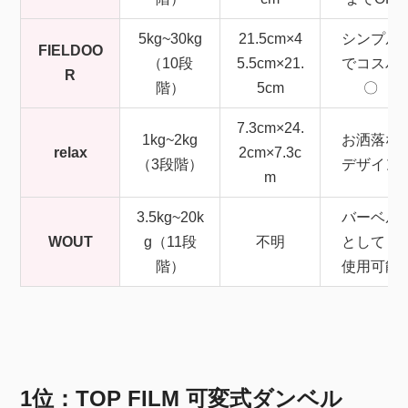
5kg~30kg
21.5cm×4
シンプル
FIELDOO
（10段
5.5cm×21.
でコスパ
R
階）
5cm
〇
7.3cm×24.
1kg~2kg
お洒落な
relax
2cm×7.3c
（3段階）
デザイン
m
3.5kg~20k
バーベル
WOUT
g（11段
不明
としても
階）
使用可能
1位：TOP FILM 可変式ダンベル