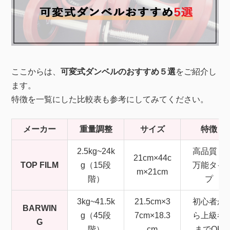
ここからは、
可変式ダンベルのおすすめ５選
をご紹介し
ます。
特徴を一覧にした比較表も参考にしてみてください。
メーカー
重量調整
サイズ
特徴
2.5kg~24k
高品質・
21cm×44c
TOP FILM
g（15段
万能タイ
m×21cm
階）
プ
3kg~41.5k
21.5cm×3
初心者か
BARWIN
g（45段
7cm×18.3
ら上級者
G
階）
cm
までOK