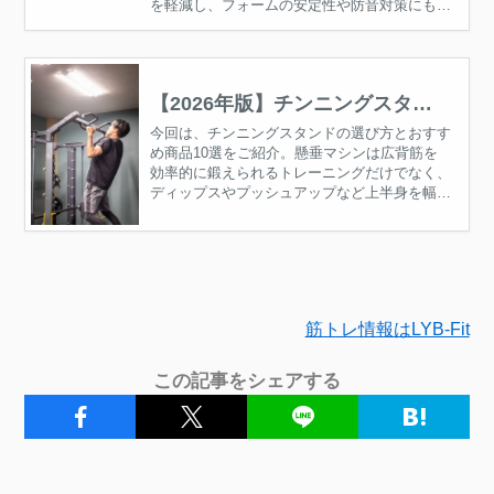
を軽減し、フォームの安定性や防音対策にも役
立ちます。自宅筋トレを安全に続けたい人はぜ
ひ参考にしてください。
【2026年版】チンニングスタン
ドのおすすめ商品10選｜失敗しな
今回は、チンニングスタンドの選び方とおすす
め商品10選をご紹介。懸垂マシンは広背筋を
い選び方について徹底解説
効率的に鍛えられるトレーニングだけでなく、
ディップスやプッシュアップなど上半身を幅広
く鍛えられるためおすすめです。様々な種類の
チンニングスタンドから、自分に合った製品を
購入するために、選び方のポイントや注意点に
ついて解説していきます。
筋トレ情報はLYB-Fit
この記事をシェアする