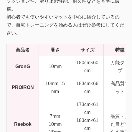
クッション性、滑り止め性能、耐久性などを基準に厳
選。
初心者でも使いやすいマットを中心に紹介しているの
で、自宅トレーニングを始める人はぜひ参考にしてくだ
さい。
商品名
暑さ
サイズ
特徴
180cm×60
万能タイ
GronG
10mm
cm
プ
10mm 15
183cm×66
高品質マ
PROIRON
mm
cm
ット
173cm×61
cm
7mm
品質・見
183cm×61
Reebok
10mm
た目どち
cm